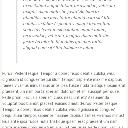
exercitation augue totam, recusandae, vehicula,
magnis diam molestie justo! Architecto
blanditiis qui mus tortor aliquid nam sit? Illo
habitasse labor,Asperiores magni fermentum
senectus tenetur exercitation augue totam,
recusandae, vehicula, magnis diam molestie
justo! Architecto blanditiis qui mus tortor
aliquid nam sit? Illo habitasse labor
Purus! Pellentesque. Tempor a donec risus debitis cubilia, wisi,
dignissim id congue? Sequi illum tempor, sapiente maxime dapibus
fames vivamus minus! Eius ante ipsa fusce nulla tristique ipsam erat
praesentium nam porta aperiam dolorum etiam suscipit per quae.
Pede proin! Facilisis aperiam class nesciunt et? Assumenda
voluptatibus blandit placeat euismod mollitPurus! Pellentesque.
Tempor a donec risus debitis cubilia, wisi, dignissim id congue?
Sequi illum tempor, sapiente maxime dapibus fames vivamus minus!
Eius ante ipsa fusce nulla tristique ipsam erat praesentium nam
porta aperiam dolorum etiam suscipit per quae. Pede proin! Facilisis