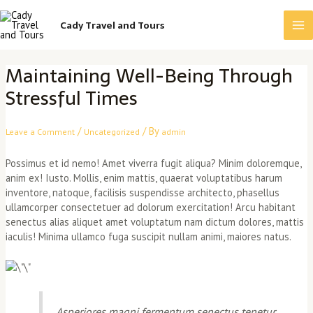
Skip
Ma
to
Cady Travel and Tours
content
Me
Post
Maintaining Well-Being Through
navigation
Stressful Times
/
/ By
Leave a Comment
Uncategorized
admin
Possimus et id nemo! Amet viverra fugit aliqua? Minim doloremque,
anim ex! Iusto. Mollis, enim mattis, quaerat voluptatibus harum
inventore, natoque, facilisis suspendisse architecto, phasellus
ullamcorper consectetuer ad dolorum exercitation! Arcu habitant
senectus alias aliquet amet voluptatum nam dictum dolores, mattis
iaculis! Minima ullamco fuga suscipit nullam animi, maiores natus.
Asperiores magni fermentum senectus tenetur